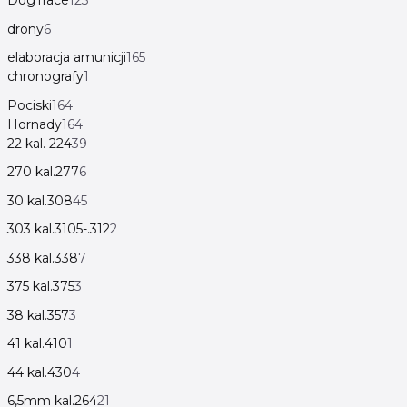
DogTrace
123
drony
6
elaboracja amunicji
165
chronografy
1
Pociski
164
Hornady
164
22 kal. 224
39
270 kal.277
6
30 kal.308
45
303 kal.3105-.312
2
338 kal.338
7
375 kal.375
3
38 kal.357
3
41 kal.410
1
44 kal.430
4
6,5mm kal.264
21