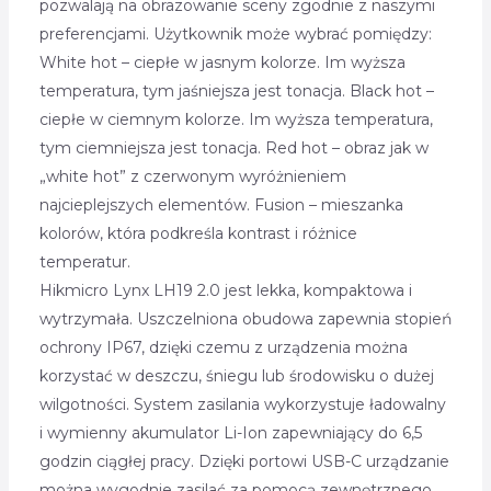
pozwalają na obrazowanie sceny zgodnie z naszymi
preferencjami. Użytkownik może wybrać pomiędzy:
White hot – ciepłe w jasnym kolorze. Im wyższa
temperatura, tym jaśniejsza jest tonacja. Black hot –
ciepłe w ciemnym kolorze. Im wyższa temperatura,
tym ciemniejsza jest tonacja. Red hot – obraz jak w
„white hot” z czerwonym wyróżnieniem
najcieplejszych elementów. Fusion – mieszanka
kolorów, która podkreśla kontrast i różnice
temperatur.
Hikmicro Lynx LH19 2.0 jest lekka, kompaktowa i
wytrzymała. Uszczelniona obudowa zapewnia stopień
ochrony IP67, dzięki czemu z urządzenia można
korzystać w deszczu, śniegu lub środowisku o dużej
wilgotności. System zasilania wykorzystuje ładowalny
i wymienny akumulator Li-Ion zapewniający do 6,5
godzin ciągłej pracy. Dzięki portowi USB-C urządzanie
można wygodnie zasilać za pomocą zewnętrznego