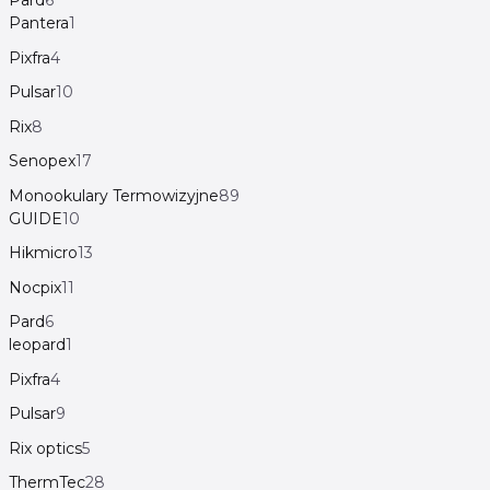
Pard
6
Pantera
1
Pixfra
4
Pulsar
10
Rix
8
Senopex
17
Monookulary Termowizyjne
89
GUIDE
10
Hikmicro
13
Nocpix
11
Pard
6
leopard
1
Pixfra
4
Pulsar
9
Rix optics
5
ThermTec
28