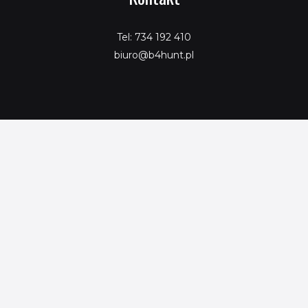
Tel: 734 192 410
biuro@b4hunt.pl
Copyright © 2026 SeoPromotion
Powered by SeoPromotion
Porównaj produkty
Ta strona korzysta z ciasteczek aby świadczyć usługi na
najwyższym poziomie. Dalsze korzystanie ze strony oznacza, że
zgadzasz się na ich użycie.
ZGODA