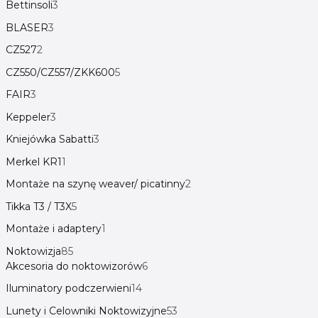
Bettinsoli
3
BLASER
3
CZ527
2
CZ550/CZ557/ZKK600
5
FAIR
3
Keppeler
3
Kniejówka Sabatti
3
Merkel KR1
1
Montaże na szynę weaver/ picatinny
2
Tikka T3 / T3X
5
Montaże i adaptery
1
Noktowizja
85
Akcesoria do noktowizorów
6
Iluminatory podczerwieni
14
Lunety i Celowniki Noktowizyjne
53