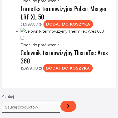
Dodaj do porównania
Lornetka termowizyjna Pulsar Merger
LRF XL 50
31,999.00
zł
DODAJ DO KOSZYKA
Dodaj do porównania
Celownik termowizyjny ThermTec Ares
360
15,499.00
zł
DODAJ DO KOSZYKA
Szukaj