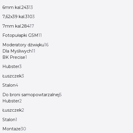
6mm kal.243
13
7,62x39 kal.310
3
7mm kal.284
17
Fotopułapki GSM
11
Moderatory dźwięku
16
Dla Myśliwych
11
BK Precise
1
Hubster
3
Łuszczek
3
Stalon
4
Do broni samopowtarzalnej
5
Hubster
2
Łuszczek
2
Stalon
1
Montaże
30