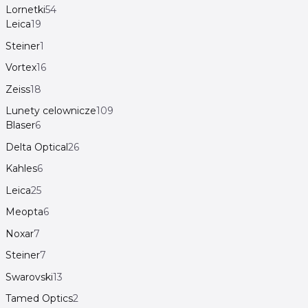
Lornetki
54
Leica
19
Steiner
1
Vortex
16
Zeiss
18
Lunety celownicze
109
Blaser
6
Delta Optical
26
Kahles
6
Leica
25
Meopta
6
Noxar
7
Steiner
7
Swarovski
13
Tamed Optics
2