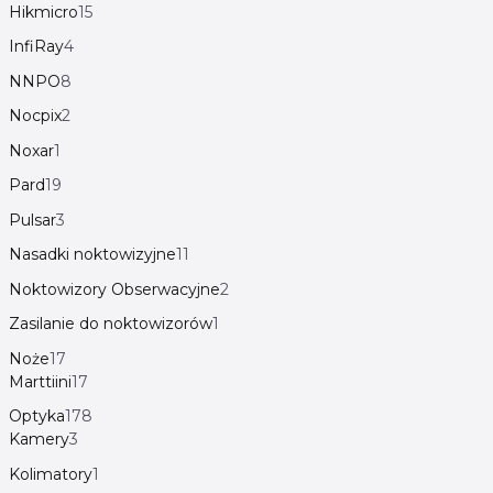
Hikmicro
15
InfiRay
4
NNPO
8
Nocpix
2
Noxar
1
Pard
19
Pulsar
3
Nasadki noktowizyjne
11
Noktowizory Obserwacyjne
2
Zasilanie do noktowizorów
1
Noże
17
Marttiini
17
Optyka
178
Kamery
3
Kolimatory
1