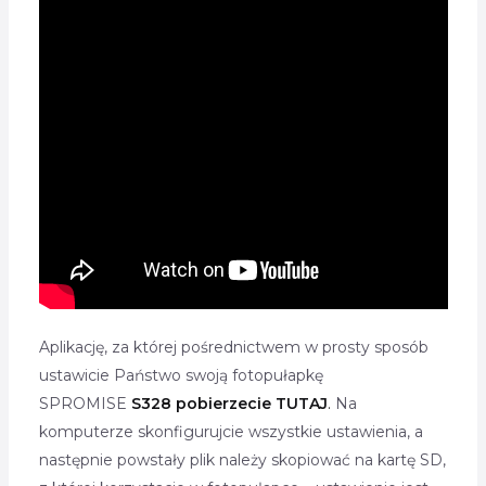
Aplikację, za której pośrednictwem w prosty sposób
ustawicie Państwo swoją fotopułapkę
SPROMISE
S328
pobierzecie TUTAJ
.
Na
komputerze skonfigurujcie wszystkie ustawienia, a
następnie powstały plik należy skopiować na kartę SD,