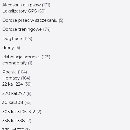
Akcesoria dla psów
131
Lokalizatory GPS
50
Obroże przeciw szczekaniu
5
Obroże treningowe
74
DogTrace
123
drony
6
elaboracja amunicji
165
chronografy
1
Pociski
164
Hornady
164
22 kal. 224
39
270 kal.277
6
30 kal.308
45
303 kal.3105-.312
2
338 kal.338
7
375 kal.375
3