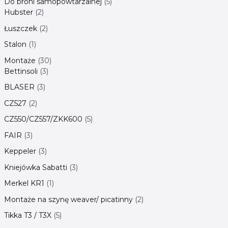
Do broni samopowtarzalnej
5
Hubster
2
Łuszczek
2
Stalon
1
Montaże
30
Bettinsoli
3
BLASER
3
CZ527
2
CZ550/CZ557/ZKK600
5
FAIR
3
Keppeler
3
Kniejówka Sabatti
3
Merkel KR1
1
Montaże na szynę weaver/ picatinny
2
Tikka T3 / T3X
5