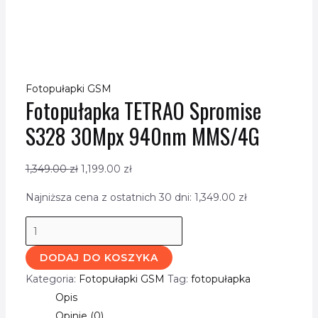
Fotopułapki GSM
Fotopułapka TETRAO Spromise
S328 30Mpx 940nm MMS/4G
1,349.00
zł
1,199.00
zł
Najniższa cena z ostatnich 30 dni:
1,349.00
zł
DODAJ DO KOSZYKA
Kategoria:
Fotopułapki GSM
Tag:
fotopułapka
Opis
Opinie (0)