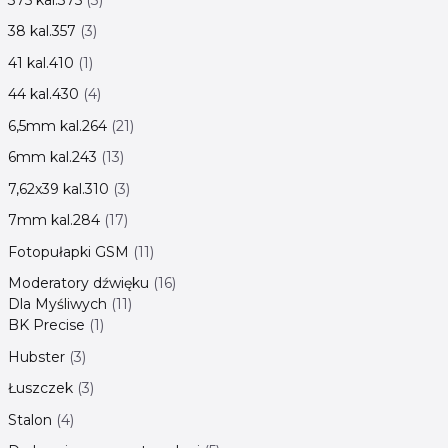
38 kal.357
3
41 kal.410
1
44 kal.430
4
6,5mm kal.264
21
6mm kal.243
13
7,62x39 kal.310
3
7mm kal.284
17
Fotopułapki GSM
11
Moderatory dźwięku
16
Dla Myśliwych
11
BK Precise
1
Hubster
3
Łuszczek
3
Stalon
4