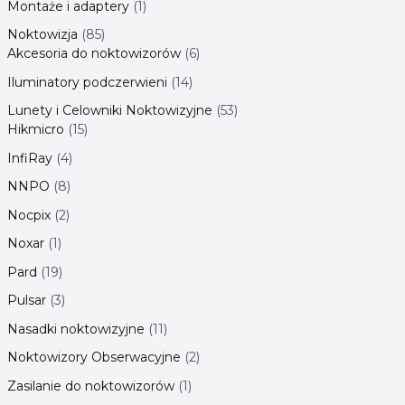
Montaże i adaptery
1
Noktowizja
85
Akcesoria do noktowizorów
6
Iluminatory podczerwieni
14
Lunety i Celowniki Noktowizyjne
53
Hikmicro
15
InfiRay
4
NNPO
8
Nocpix
2
Noxar
1
Pard
19
Pulsar
3
Nasadki noktowizyjne
11
Noktowizory Obserwacyjne
2
Zasilanie do noktowizorów
1