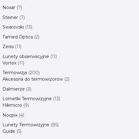
Noxar
7
Steiner
7
Swarovski
13
Tamed Optics
2
Zeiss
11
Lunety obserwacyjne
11
Vortex
11
Termowizja
200
Akcesoria do termowizorów
2
Dalmierze
3
Lornetki Termowizyjne
13
Hikmicro
9
Nocpix
4
Lunety Termowizyjne
85
Guide
5