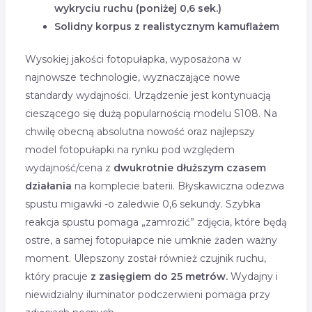
wykryciu ruchu (poniżej 0,6 sek.)
Solidny korpus z realistycznym kamuflażem
Wysokiej jakości fotopułapka, wyposażona w
najnowsze technologie, wyznaczające nowe
standardy wydajności. Urządzenie jest kontynuacją
cieszącego się dużą popularnością modelu S108. Na
chwilę obecną absolutna nowość oraz najlepszy
model fotopułapki na rynku pod względem
wydajność/cena z
dwukrotnie dłuższym czasem
działania
na komplecie baterii. Błyskawiczna odezwa
spustu migawki -o zaledwie 0,6 sekundy. Szybka
reakcja spustu pomaga „zamrozić” zdjęcia, które będą
ostre, a samej fotopułapce nie umknie żaden ważny
moment. Ulepszony został również czujnik ruchu,
który pracuje
z zasięgiem do 25 metrów.
Wydajny i
niewidzialny iluminator podczerwieni pomaga przy