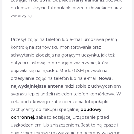
zasięgiem do
25 m
.
Dopracowany kamuflaż
pozwala
na lepsze ukrycie fotopułapki przed człowiekiem oraz
zwierzyną.
Przesył zdjęć na telefon lub e-mail umożliwia pełną
kontrolę na stanowisku monitorowania oraz
schwytanie złodzieja na gorącym uczynku, jak też
natychmiastową informację o zwierzynie, która
pojawiła się na nęcisku. Moduł GSM pozwoli na
przesyłanie zdjęć na telefon lub na e-mail.
Nowa,
najwydajniejsza antena
radzi sobie z uchwyceniem
sygnału lepiej aniżeli niejeden telefon komórkowy. W
celu dodatkowego zabezpieczenia fotopułapki
zachęcamy do zakupu specjalnej
obudowy
ochronnej,
zabezpieczającej urządzenie przed
uszkodzeniem lub zniszczeniem. Jest to najlepsze i
najbezpieczniejsze rozwiązanie do ochrony waszego