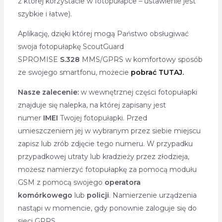
z której korzystacie w fotopułapce – ustawienie jest
szybkie i łatwe).
Aplikację, dzięki której mogą Państwo obsługiwać
swoja fotopułapkę ScoutGuard
SPROMISE
S.328
MMS/GPRS w komfortowy sposób
ze swojego smartfonu, możecie
pobrać TUTAJ.
Nasze zalecenie:
w wewnętrznej części fotopułapki
znajduje się nalepka, na której zapisany jest
numer
IMEI
Twojej fotopułapki. Przed
umieszczeniem jej w wybranym przez siebie miejscu
zapisz lub zrób zdjęcie tego numeru. W przypadku
przypadkowej utraty lub kradzieży przez złodzieja,
możesz namierzyć fotopułapkę za pomocą modułu
GSM z pomocą swojego
operatora
komórkowego
lub
policji
. Namierzenie urządzenia
nastąpi w momencie, gdy ponownie zaloguje się do
sieci GPRS.