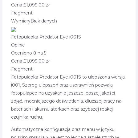
Cena £
1,099.00
zł
Fragment
-
Wymiary
Brak danych
Fotopułapka Predator Eye i001S
Opinie
Oceniono
0
na 5
Cena £
1,099.00
zł
Fragment
Fotopułapka Predator Eye i001S to ulepszona wersja
i001. Szereg ulepszeń oraz usprawnień pozwala
fotopułapce na uzyskanie jeszcze lepszej jakości
zdjęć, mocniejszego doświetlenia, dłuższej pracy na
bateriach i akumulatorkach oraz szybszej reakcji
czujnika ruchu.
Automatyczna konfiguracja oraz menu w języku
polskim sprawiają, że jest to jedna z łatwiejszych w