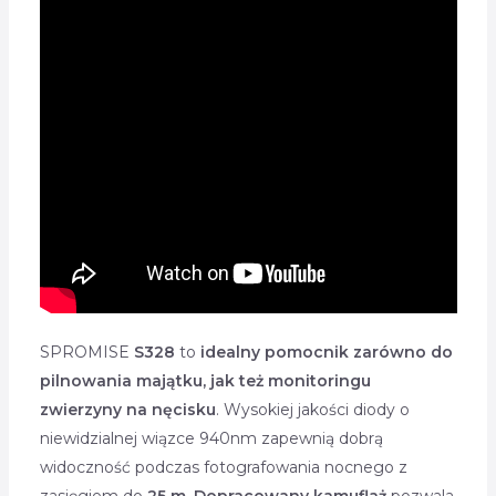
SPROMISE
S328
to
idealny pomocnik
zarówno do
pilnowania majątku, jak też monitoringu
zwierzyny na nęcisku
. Wysokiej jakości diody o
niewidzialnej wiązce 940nm zapewnią dobrą
widoczność podczas fotografowania nocnego z