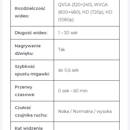
QVGA (320×240), WVGA
Rozdzielczość
(800×480), HD (720p), HD
wideo:
(1080p)
Długość wideo:
1 – 30 sek
Nagrywanie
Tak
dźwięku:
Szybkość
do 0,6 sek
spustu migawki:
Przerwy
0 sek – 60 min
czasowe:
Czułość
Niska / Normalna / wysoka
czujnika ruchu:
Kąt widzenia