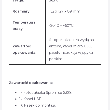
Waga:
363 g
Rozmiary:
152 x 127 x 89 mm
Temperatura
-20°C – +60°C
pracy:
fotopułapka, ultra wydajna
Zawartość
antena, kabel micro USB,
opakowania:
pasek, instrukcja w języku
polskim
Zawartość opakowania:
1x Fotopułapka Spromise S328
1x Kabel USB
1X Pasek do montażu