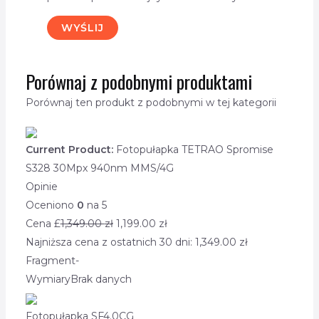
Porównaj z podobnymi produktami
Porównaj ten produkt z podobnymi w tej kategorii
Current Product:
Fotopułapka TETRAO Spromise
S328 30Mpx 940nm MMS/4G
Opinie
Oceniono
0
na 5
Cena £
1,349.00
zł
1,199.00
zł
Najniższa cena z ostatnich 30 dni:
1,349.00
zł
Fragment
-
Wymiary
Brak danych
Fotopułapka SF4.0CG