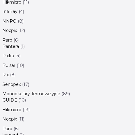
Hikmicro
11
InfiRay
4
NNPO
8
Nocpix
12
Pard
6
Pantera
1
Pixfra
4
Pulsar
10
Rix
8
Senopex
17
Monookulary Termowizyjne
89
GUIDE
10
Hikmicro
13
Nocpix
11
Pard
6
leopard
1