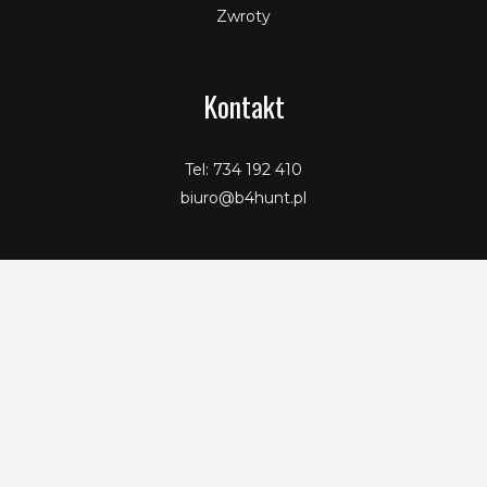
Zwroty
Kontakt
Tel: 734 192 410
biuro@b4hunt.pl
Copyright © 2026 SeoPromotion
Powered by SeoPromotion
Porównaj produkty