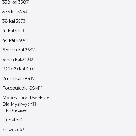
338 kal.338
7
375 kal.375
3
38 kal.357
3
41 kal.410
1
44 kal.430
4
6,5mm kal.264
21
6mm kal.243
13
7,62x39 kal.310
3
7mm kal.284
17
Fotopułapki GSM
11
Moderatory dźwięku
16
Dla Myśliwych
11
BK Precise
1
Hubster
3
Łuszczek
3