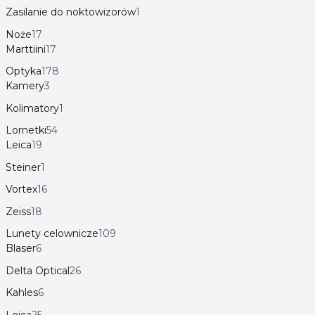
Zasilanie do noktowizorów
1
Noże
17
Marttiini
17
Optyka
178
Kamery
3
Kolimatory
1
Lornetki
54
Leica
19
Steiner
1
Vortex
16
Zeiss
18
Lunety celownicze
109
Blaser
6
Delta Optical
26
Kahles
6
Leica
25