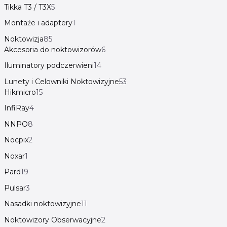
Tikka T3 / T3X
5
Montaże i adaptery
1
Noktowizja
85
Akcesoria do noktowizorów
6
Iluminatory podczerwieni
14
Lunety i Celowniki Noktowizyjne
53
Hikmicro
15
InfiRay
4
NNPO
8
Nocpix
2
Noxar
1
Pard
19
Pulsar
3
Nasadki noktowizyjne
11
Noktowizory Obserwacyjne
2