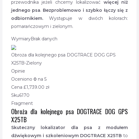
przewodnika jeżeli chcemy lokalizować
więcej niż
jednego psa
.
Bezproblemowo i szybko łączy się z
odbiornikiem.
Występuje w dwóch kolorach:
pomarańczowym i zielonym.
Wymiary
Brak danych
Obroża dla kolejnego psa DOGTRACE DOG GPS
X25TB-Zielony
Opinie
Oceniono
0
na 5
Cena £
1,739.00
zł
Sku
6170
Fragment
Obroża dla kolejnego psa DOGTRACE DOG GPS
X25TB
Skuteczny lokalizator dla psa z modułem
dźwiękowym i szkoleniowym DOGTRACE X25TB
to