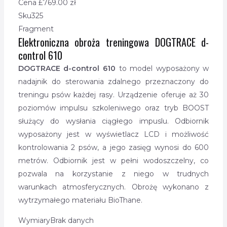
Cena £
769.00
zł
Sku
325
Fragment
Elektroniczna obroża treningowa DOGTRACE d-
control 610
DOGTRACE d-control 610
to model wyposażony w
nadajnik do sterowania zdalnego przeznaczony do
treningu psów każdej rasy. Urządzenie oferuje aż 30
poziomów impulsu szkoleniwego oraz tryb BOOST
służący do wysłania ciągłego impuslu. Odbiornik
wyposażony jest w wyświetlacz LCD i możliwość
kontrolowania 2 psów, a jego zasięg wynosi do 600
metrów. Odbiornik jest w pełni wodoszczelny, co
pozwala na korzystanie z niego w trudnych
warunkach atmosferycznych. Obrożę wykonano z
wytrzymałego materiału BioThane.
Wymiary
Brak danych