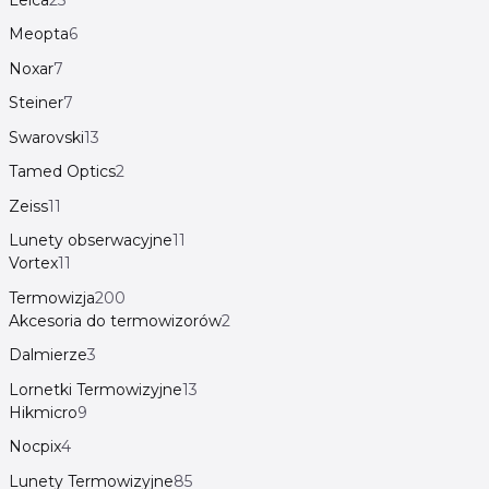
Meopta
6
Noxar
7
Steiner
7
Swarovski
13
Tamed Optics
2
Zeiss
11
Lunety obserwacyjne
11
Vortex
11
Termowizja
200
Akcesoria do termowizorów
2
Dalmierze
3
Lornetki Termowizyjne
13
Hikmicro
9
Nocpix
4
Lunety Termowizyjne
85