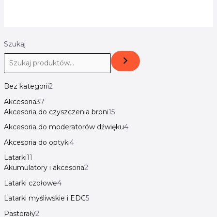
Szukaj
Bez kategorii
2
Akcesoria
37
Akcesoria do czyszczenia broni
15
Akcesoria do moderatorów dźwięku
4
Akcesoria do optyki
4
Latarki
11
Akumulatory i akcesoria
2
Latarki czołowe
4
Latarki myśliwskie i EDC
5
Pastorały
2