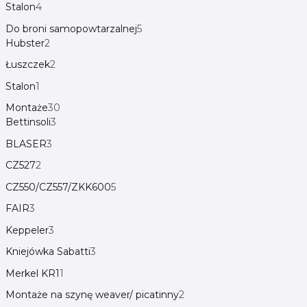
Stalon
4
Do broni samopowtarzalnej
5
Hubster
2
Łuszczek
2
Stalon
1
Montaże
30
Bettinsoli
3
BLASER
3
CZ527
2
CZ550/CZ557/ZKK600
5
FAIR
3
Keppeler
3
Kniejówka Sabatti
3
Merkel KR1
1
Montaże na szynę weaver/ picatinny
2