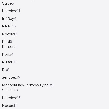
Guide
5
Hikmicro
11
InfiRay
4
NNPO
8
Nocpix
12
Pard
6
Pantera
1
Pixfra
4
Pulsar
10
Rix
8
Senopex
17
Monookulary Termowizyjne
89
GUIDE
10
Hikmicro
13
Nocpix
11