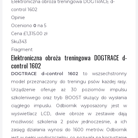
Elektroniczna obroża treningowa DOGTRACE d-
control 1602
Opinie
Oceniono
0
na 5
Cena £
1,315.00
zł
Sku
343
Fragment
Elektroniczna obroża treningowa DOGTRACE d-
control 1602
DOGTRACE d-control 1602
to wszsechstronny
model przeznaczony do treningu psów każdej rasy.
Urządzenie oferuje aż 30 poziomów impulsu
szkoleniwego oraz tryb BOOST służący do wysłania
ciągłego impuslu. Odbiornik wyposażony jest w
wyświetlacz LCD, dwie obroże w zestawie dają
możliwość szkolenia 2 psów jednocześnie, a ich
zasięg działania wynosi do 1600 metrów. Odbiornik
jest w pełni wodoszczelny, co pozwala na korzystanie