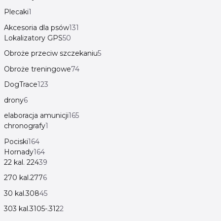
Plecaki
1
Akcesoria dla psów
131
Lokalizatory GPS
50
Obroże przeciw szczekaniu
5
Obroże treningowe
74
DogTrace
123
drony
6
elaboracja amunicji
165
chronografy
1
Pociski
164
Hornady
164
22 kal. 224
39
270 kal.277
6
30 kal.308
45
303 kal.3105-.312
2