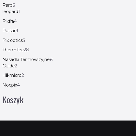
Pard
6
leopard
1
Pixfra
4
Pulsar
9
Rix optics
5
ThermTec
28
Nasadki Termowizyjne
8
Guide
2
Hikmicro
2
Nocpix
4
Koszyk