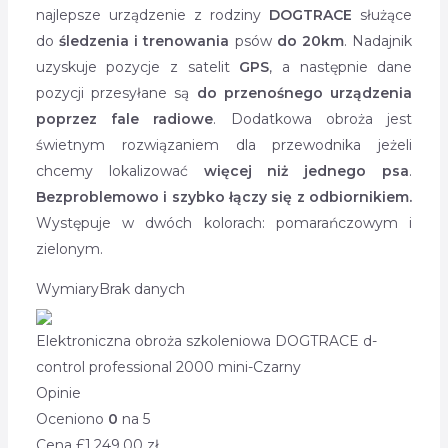
najlepsze urządzenie z rodziny
DOGTRACE
służące
do
śledzenia i trenowania
psów
do 20km
. Nadajnik
uzyskuje pozycje z satelit
GPS
, a następnie dane
pozycji przesyłane są
do przenośnego urządzenia
poprzez fale radiowe
. Dodatkowa obroża jest
świetnym rozwiązaniem dla przewodnika jeżeli
chcemy lokalizować
więcej niż jednego psa
.
Bezproblemowo i szybko łączy się z odbiornikiem.
Występuje w dwóch kolorach: pomarańczowym i
zielonym.
Wymiary
Brak danych
Elektroniczna obroża szkoleniowa DOGTRACE d-
control professional 2000 mini-Czarny
Opinie
Oceniono
0
na 5
Cena £
1,249.00
zł