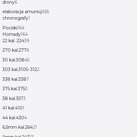
drony
6
elaboracja amunicji
165
chronografy
1
Pociski
164
Hornady
164
22 kal. 224
39
270 kal.277
6
30 kal.308
45
303 kal.3105-.312
2
338 kal.338
7
375 kal.375
3
38 kal.357
3
41 kal.410
1
44 kal.430
4
6,5mm kal.264
21
6mm kal.243
13