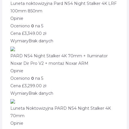
Luneta noktowizyjna Pard NS4 Night Stalker 4K LRF
100mm 850nm
Opinie
Oceniono
0
na 5
Cena £
3,349.00
zł
Wymiary
Brak danych
PARD NS4 Night Stalker 4K 70mm + Iluminator
Noxar Dir Pro V2 + montaż Noxar ARM
Opinie
Oceniono
0
na 5
Cena £
3,299.00
zł
Wymiary
Brak danych
Luneta Noktowizyjna PARD NS4 Night Stalker 4K
70mm
Opinie