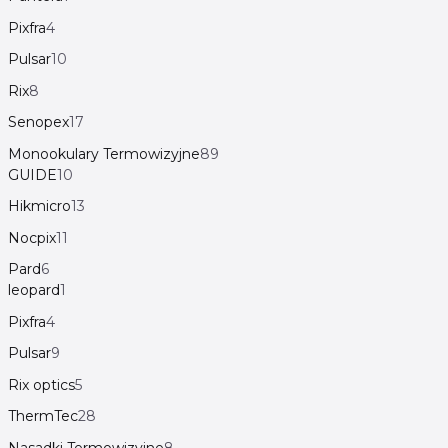
Pixfra
4
Pulsar
10
Rix
8
Senopex
17
Monookulary Termowizyjne
89
GUIDE
10
Hikmicro
13
Nocpix
11
Pard
6
leopard
1
Pixfra
4
Pulsar
9
Rix optics
5
ThermTec
28
Nasadki Termowizyjne
8