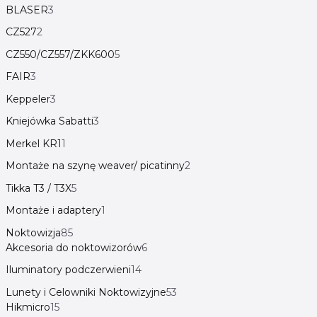
BLASER
3
CZ527
2
CZ550/CZ557/ZKK600
5
FAIR
3
Keppeler
3
Kniejówka Sabatti
3
Merkel KR1
1
Montaże na szynę weaver/ picatinny
2
Tikka T3 / T3X
5
Montaże i adaptery
1
Noktowizja
85
Akcesoria do noktowizorów
6
Iluminatory podczerwieni
14
Lunety i Celowniki Noktowizyjne
53
Hikmicro
15