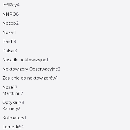
InfiRay
4
NNPO
8
Nocpix
2
Noxar
1
Pard
19
Pulsar
3
Nasadki noktowizyjne
11
Noktowizory Obserwacyjne
2
Zasilanie do noktowizorów
1
Noże
17
Marttiini
17
Optyka
178
Kamery
3
Kolimatory
1
Lornetki
54