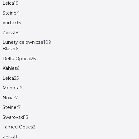
Leica
19
Steiner
1
Vortex
16
Zeiss
18
Lunety celownicze
109
Blaser
6
Delta Optical
26
Kahles
6
Leica
25
Meopta
6
Noxar
7
Steiner
7
Swarovski
13
Tamed Optics
2
Zeiss
11