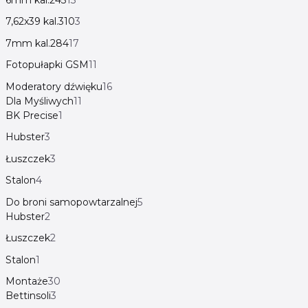
7,62x39 kal.310
3
7mm kal.284
17
Fotopułapki GSM
11
Moderatory dźwięku
16
Dla Myśliwych
11
BK Precise
1
Hubster
3
Łuszczek
3
Stalon
4
Do broni samopowtarzalnej
5
Hubster
2
Łuszczek
2
Stalon
1
Montaże
30
Bettinsoli
3