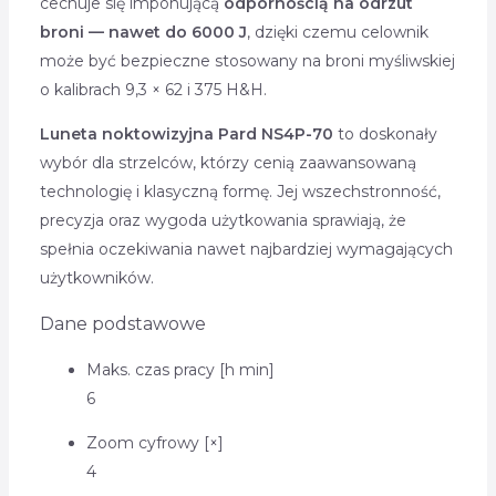
cechuje się imponującą
odpornością na odrzut
broni — nawet do 6000 J
, dzięki czemu celownik
może być bezpieczne stosowany na broni myśliwskiej
o kalibrach 9,3 × 62 i 375 H&H.
Luneta noktowizyjna Pard NS4P-70
to doskonały
wybór dla strzelców, którzy cenią zaawansowaną
technologię i klasyczną formę. Jej wszechstronność,
precyzja oraz wygoda użytkowania sprawiają, że
spełnia oczekiwania nawet najbardziej wymagających
użytkowników.
Dane podstawowe
Maks. czas pracy [h min]
6
Zoom cyfrowy [×]
4