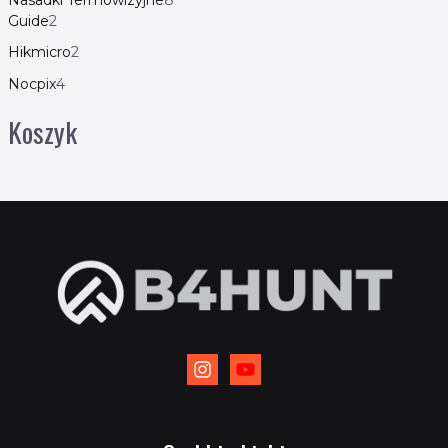
Guide
2
Hikmicro
2
Nocpix
4
Koszyk