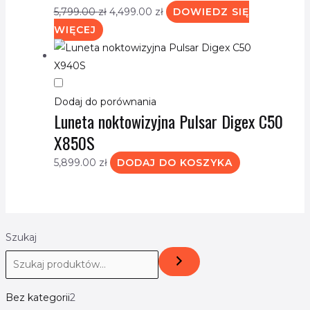
5,799.00
zł
4,499.00
zł
DOWIEDZ SIĘ
WIĘCEJ
Dodaj do porównania
Luneta noktowizyjna Pulsar Digex C50
X850S
5,899.00
zł
DODAJ DO KOSZYKA
Szukaj
Bez kategorii
2