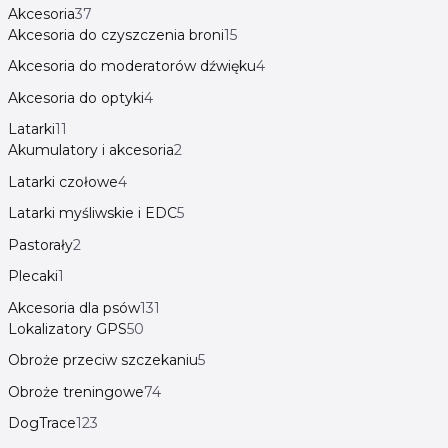
Akcesoria
37
Akcesoria do czyszczenia broni
15
Akcesoria do moderatorów dźwięku
4
Akcesoria do optyki
4
Latarki
11
Akumulatory i akcesoria
2
Latarki czołowe
4
Latarki myśliwskie i EDC
5
Pastorały
2
Plecaki
1
Akcesoria dla psów
131
Lokalizatory GPS
50
Obroże przeciw szczekaniu
5
Obroże treningowe
74
DogTrace
123