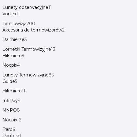
Lunety obserwacyjne
11
Vortex
11
Termowizja
200
Akcesoria do termowizorów
2
Dalmierze
3
Lornetki Termowizyjne
13
Hikmicro
9
Nocpix
4
Lunety Termowizyjne
85
Guide
5
Hikmicro
11
InfiRay
4
NNPO
8
Nocpix
12
Pard
6
Pantera
1