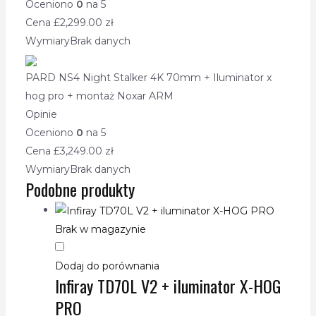
Oceniono
0
na 5
Cena £
2,299.00
zł
Wymiary
Brak danych
PARD NS4 Night Stalker 4K 70mm + Iluminator x
hog pro + montaż Noxar ARM
Opinie
Oceniono
0
na 5
Cena £
3,249.00
zł
Wymiary
Brak danych
Podobne produkty
Brak w magazynie
Dodaj do porównania
Infiray TD70L V2 + iluminator X-HOG
PRO