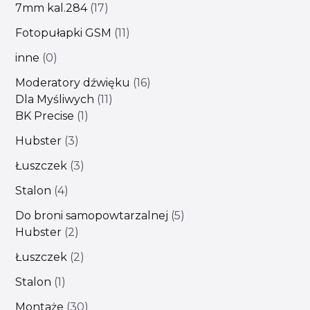
7mm kal.284
17
Fotopułapki GSM
11
inne
0
Moderatory dźwięku
16
Dla Myśliwych
11
BK Precise
1
Hubster
3
Łuszczek
3
Stalon
4
Do broni samopowtarzalnej
5
Hubster
2
Łuszczek
2
Stalon
1
Montaże
30