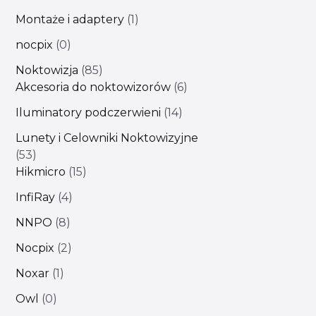
Montaże i adaptery
1
nocpix
0
Noktowizja
85
Akcesoria do noktowizorów
6
Iluminatory podczerwieni
14
Lunety i Celowniki Noktowizyjne
53
Hikmicro
15
InfiRay
4
NNPO
8
Nocpix
2
Noxar
1
Owl
0