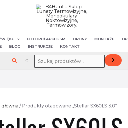
ŹWIĘKU
FOTOPUŁAPKI GSM
DRONY
MONTAŻE
OP
E
BLOG
INSTRUKCJE
KONTAKT
Szukaj
0
a główna
/ Produkty otagowane „Stellar SX60LS 3.0”
tellar SX60LS