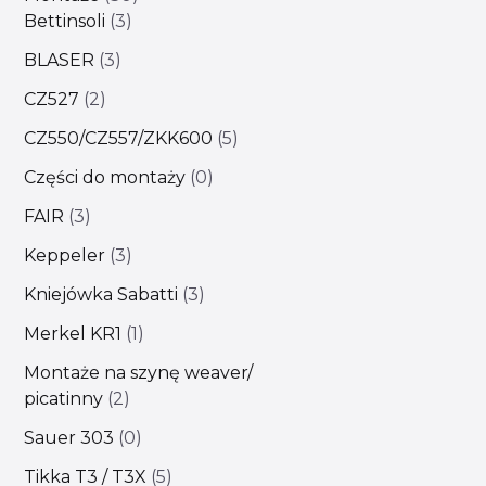
Bettinsoli
3
BLASER
3
CZ527
2
CZ550/CZ557/ZKK600
5
Części do montaży
0
FAIR
3
Keppeler
3
Kniejówka Sabatti
3
Merkel KR1
1
Montaże na szynę weaver/
picatinny
2
Sauer 303
0
Tikka T3 / T3X
5