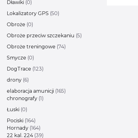
Dławiki
0
Lokalizatory GPS
50
Obroże
0
Obroże przeciw szczekaniu
5
Obroże treningowe
74
Smycze
0
DogTrace
123
drony
6
elaboracja amunicji
165
chronografy
1
Łuski
0
Pociski
164
Hornady
164
22 kal. 224
39