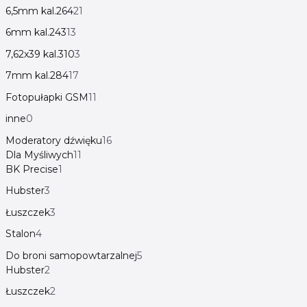
6,5mm kal.264
21
6mm kal.243
13
7,62x39 kal.310
3
7mm kal.284
17
Fotopułapki GSM
11
inne
0
Moderatory dźwięku
16
Dla Myśliwych
11
BK Precise
1
Hubster
3
Łuszczek
3
Stalon
4
Do broni samopowtarzalnej
5
Hubster
2
Łuszczek
2