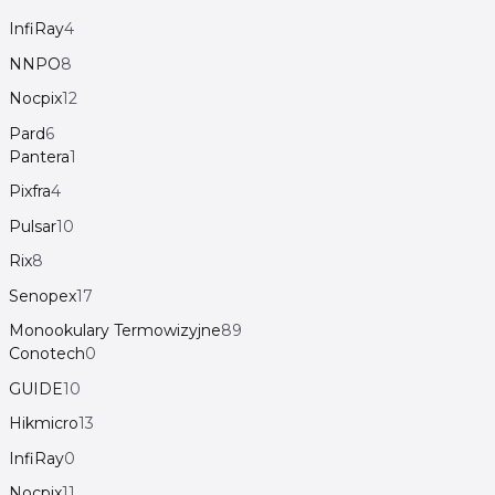
InfiRay
4
NNPO
8
Nocpix
12
Pard
6
Pantera
1
Pixfra
4
Pulsar
10
Rix
8
Senopex
17
Monookulary Termowizyjne
89
Conotech
0
GUIDE
10
Hikmicro
13
InfiRay
0
Nocpix
11