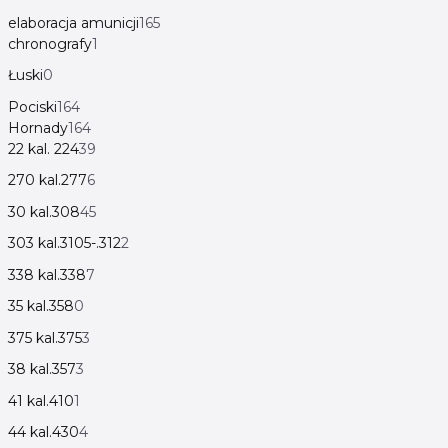
elaboracja amunicji
165
chronografy
1
Łuski
0
Pociski
164
Hornady
164
22 kal. 224
39
270 kal.277
6
30 kal.308
45
303 kal.3105-.312
2
338 kal.338
7
35 kal.358
0
375 kal.375
3
38 kal.357
3
41 kal.410
1
44 kal.430
4