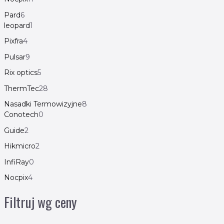
Pard
6
leopard
1
Pixfra
4
Pulsar
9
Rix optics
5
ThermTec
28
Nasadki Termowizyjne
8
Conotech
0
Guide
2
Hikmicro
2
InfiRay
0
Nocpix
4
Filtruj wg ceny