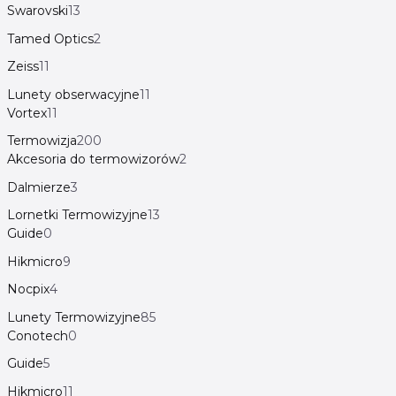
Swarovski
13
Tamed Optics
2
Zeiss
11
Lunety obserwacyjne
11
Vortex
11
Termowizja
200
Akcesoria do termowizorów
2
Dalmierze
3
Lornetki Termowizyjne
13
Guide
0
Hikmicro
9
Nocpix
4
Lunety Termowizyjne
85
Conotech
0
Guide
5
Hikmicro
11