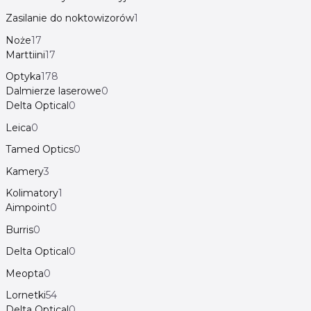
Zasilanie do noktowizorów
1
Noże
17
Marttiini
17
Optyka
178
Dalmierze laserowe
0
Delta Optical
0
Leica
0
Tamed Optics
0
Kamery
3
Kolimatory
1
Aimpoint
0
Burris
0
Delta Optical
0
Meopta
0
Lornetki
54
Delta Optical
0