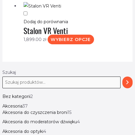
produkt
ma
Dodaj do porównania
wiele
Stalon VR Venti
wariantów.
Opcje
1,899.00
zł
WYBIERZ OPCJE
można
wybrać
na
stronie
Szukaj
produktu
Bez kategorii
2
Akcesoria
37
Akcesoria do czyszczenia broni
15
Akcesoria do moderatorów dźwięku
4
Akcesoria do optyki
4