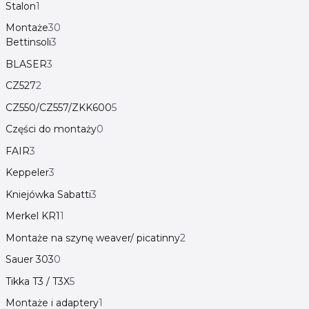
Stalon
1
Montaże
30
Bettinsoli
3
BLASER
3
CZ527
2
CZ550/CZ557/ZKK600
5
Części do montaży
0
FAIR
3
Keppeler
3
Kniejówka Sabatti
3
Merkel KR1
1
Montaże na szynę weaver/ picatinny
2
Sauer 303
0
Tikka T3 / T3X
5
Montaże i adaptery
1