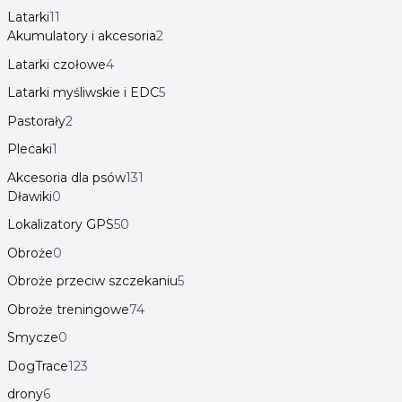
Latarki
11
Akumulatory i akcesoria
2
Latarki czołowe
4
Latarki myśliwskie i EDC
5
Pastorały
2
Plecaki
1
Akcesoria dla psów
131
Dławiki
0
Lokalizatory GPS
50
Obroże
0
Obroże przeciw szczekaniu
5
Obroże treningowe
74
Smycze
0
DogTrace
123
drony
6