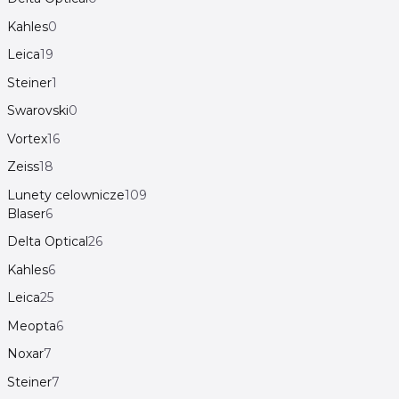
Kahles
0
Leica
19
Steiner
1
Swarovski
0
Vortex
16
Zeiss
18
Lunety celownicze
109
Blaser
6
Delta Optical
26
Kahles
6
Leica
25
Meopta
6
Noxar
7
Steiner
7