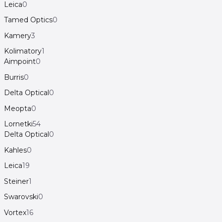
Leica
0
Tamed Optics
0
Kamery
3
Kolimatory
1
Aimpoint
0
Burris
0
Delta Optical
0
Meopta
0
Lornetki
54
Delta Optical
0
Kahles
0
Leica
19
Steiner
1
Swarovski
0
Vortex
16