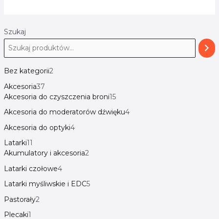
Szukaj
Bez kategorii
2
Akcesoria
37
Akcesoria do czyszczenia broni
15
Akcesoria do moderatorów dźwięku
4
Akcesoria do optyki
4
Latarki
11
Akumulatory i akcesoria
2
Latarki czołowe
4
Latarki myśliwskie i EDC
5
Pastorały
2
Plecaki
1