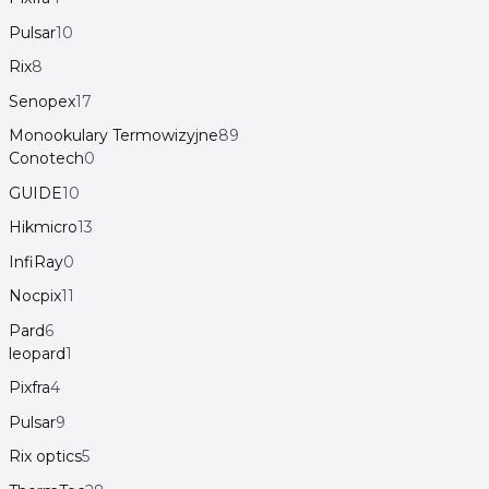
Pulsar
10
Rix
8
Senopex
17
Monookulary Termowizyjne
89
Conotech
0
GUIDE
10
Hikmicro
13
InfiRay
0
Nocpix
11
Pard
6
leopard
1
Pixfra
4
Pulsar
9
Rix optics
5