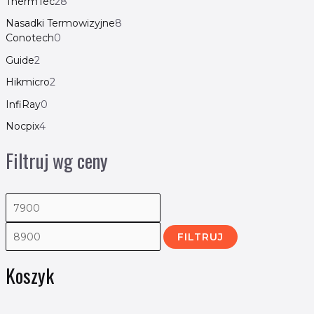
ThermTec
28
Nasadki Termowizyjne
8
Conotech
0
Guide
2
Hikmicro
2
InfiRay
0
Nocpix
4
Filtruj wg ceny
FILTRUJ
Koszyk