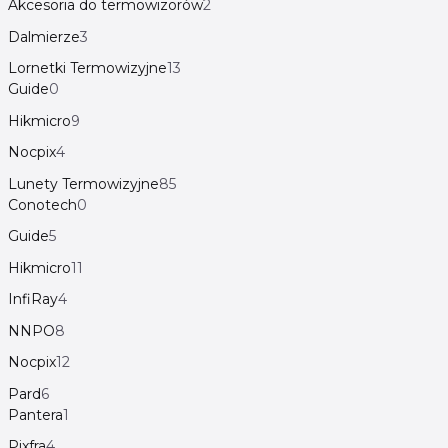
Akcesoria do termowizorów
2
Dalmierze
3
Lornetki Termowizyjne
13
Guide
0
Hikmicro
9
Nocpix
4
Lunety Termowizyjne
85
Conotech
0
Guide
5
Hikmicro
11
InfiRay
4
NNPO
8
Nocpix
12
Pard
6
Pantera
1
Pixfra
4