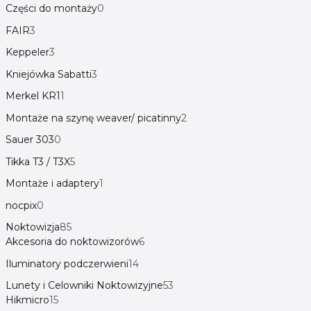
Części do montaży
0
FAIR
3
Keppeler
3
Kniejówka Sabatti
3
Merkel KR1
1
Montaże na szynę weaver/ picatinny
2
Sauer 303
0
Tikka T3 / T3X
5
Montaże i adaptery
1
nocpix
0
Noktowizja
85
Akcesoria do noktowizorów
6
Iluminatory podczerwieni
14
Lunety i Celowniki Noktowizyjne
53
Hikmicro
15