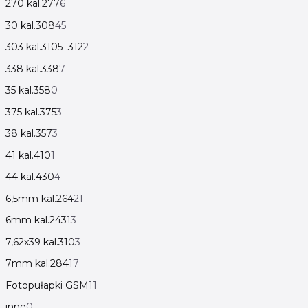
270 kal.277
6
30 kal.308
45
303 kal.3105-.312
2
338 kal.338
7
35 kal.358
0
375 kal.375
3
38 kal.357
3
41 kal.410
1
44 kal.430
4
6,5mm kal.264
21
6mm kal.243
13
7,62x39 kal.310
3
7mm kal.284
17
Fotopułapki GSM
11
inne
0