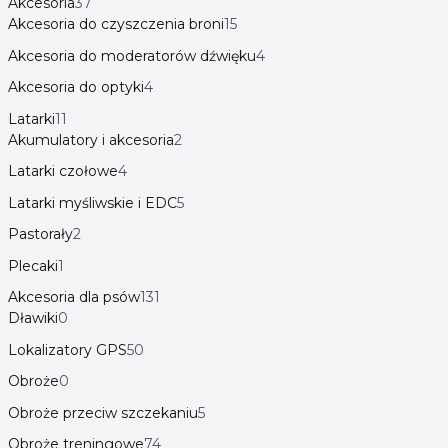
Akcesoria
37
Akcesoria do czyszczenia broni
15
Akcesoria do moderatorów dźwięku
4
Akcesoria do optyki
4
Latarki
11
Akumulatory i akcesoria
2
Latarki czołowe
4
Latarki myśliwskie i EDC
5
Pastorały
2
Plecaki
1
Akcesoria dla psów
131
Dławiki
0
Lokalizatory GPS
50
Obroże
0
Obroże przeciw szczekaniu
5
Obroże treningowe
74