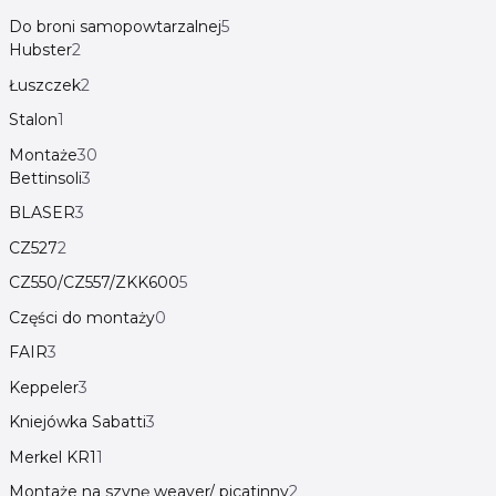
Do broni samopowtarzalnej
5
Hubster
2
Łuszczek
2
Stalon
1
Montaże
30
Bettinsoli
3
BLASER
3
CZ527
2
CZ550/CZ557/ZKK600
5
Części do montaży
0
FAIR
3
Keppeler
3
Kniejówka Sabatti
3
Merkel KR1
1
Montaże na szynę weaver/ picatinny
2