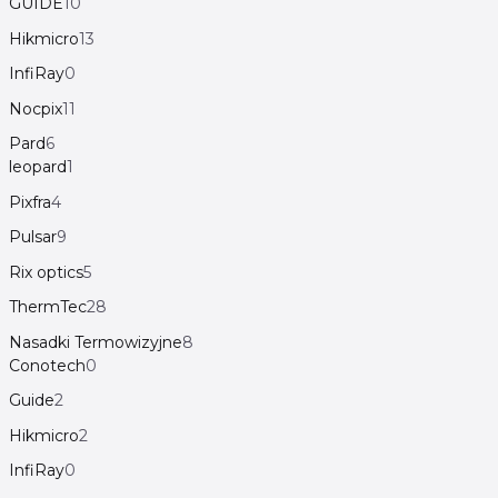
GUIDE
10
Hikmicro
13
InfiRay
0
Nocpix
11
Pard
6
leopard
1
Pixfra
4
Pulsar
9
Rix optics
5
ThermTec
28
Nasadki Termowizyjne
8
Conotech
0
Guide
2
Hikmicro
2
InfiRay
0