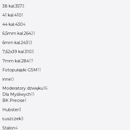
38 kal.357
3
41 kal.410
1
44 kal.430
4
6,5mm kal.264
21
6mm kal.243
13
7,62x39 kal.310
3
7mm kal.284
17
Fotopułapki GSM
11
inne
0
Moderatory dźwięku
16
Dla Myśliwych
11
BK Precise
1
Hubster
3
Łuszczek
3
Stalon
4