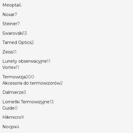
Meopta
6
Noxar
7
Steiner
7
Swarovski
13
Tamed Optics
2
Zeiss
11
Lunety obserwacyjne
11
Vortex
11
Termowizja
200
Akcesoria do termowizorów
2
Dalmierze
3
Lornetki Termowizyjne
13
Guide
0
Hikmicro
9
Nocpix
4