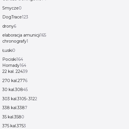
Smycze
0
DogTrace
123
drony
6
elaboracja amunicji
165
chronografy
1
Łuski
0
Pociski
164
Hornady
164
22 kal. 224
39
270 kal.277
6
30 kal.308
45
303 kal.3105-.312
2
338 kal.338
7
35 kal.358
0
375 kal.375
3