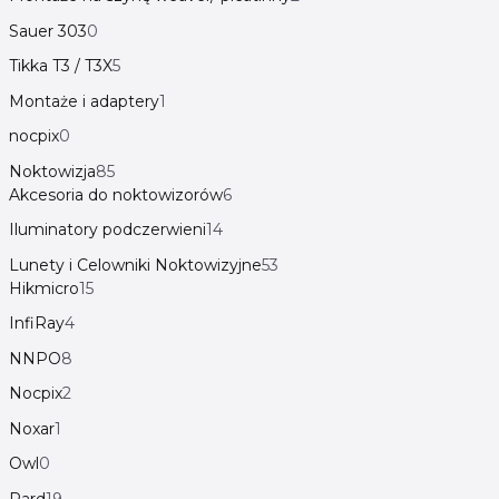
Sauer 303
0
Tikka T3 / T3X
5
Montaże i adaptery
1
nocpix
0
Noktowizja
85
Akcesoria do noktowizorów
6
Iluminatory podczerwieni
14
Lunety i Celowniki Noktowizyjne
53
Hikmicro
15
InfiRay
4
NNPO
8
Nocpix
2
Noxar
1
Owl
0
Pard
19