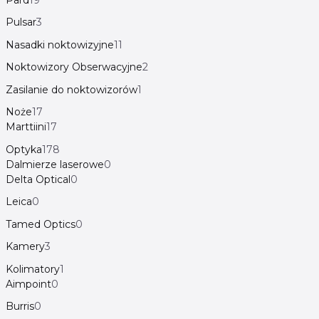
Pulsar
3
Nasadki noktowizyjne
11
Noktowizory Obserwacyjne
2
Zasilanie do noktowizorów
1
Noże
17
Marttiini
17
Optyka
178
Dalmierze laserowe
0
Delta Optical
0
Leica
0
Tamed Optics
0
Kamery
3
Kolimatory
1
Aimpoint
0
Burris
0