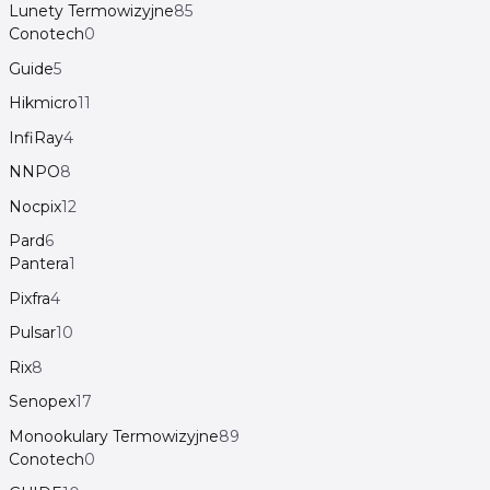
Lunety Termowizyjne
85
Conotech
0
Guide
5
Hikmicro
11
InfiRay
4
NNPO
8
Nocpix
12
Pard
6
Pantera
1
Pixfra
4
Pulsar
10
Rix
8
Senopex
17
Monookulary Termowizyjne
89
Conotech
0