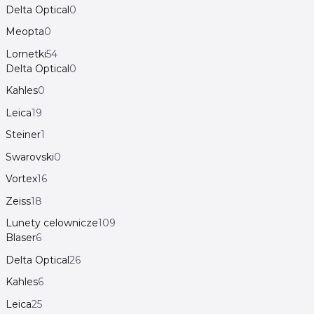
Delta Optical
0
Meopta
0
Lornetki
54
Delta Optical
0
Kahles
0
Leica
19
Steiner
1
Swarovski
0
Vortex
16
Zeiss
18
Lunety celownicze
109
Blaser
6
Delta Optical
26
Kahles
6
Leica
25