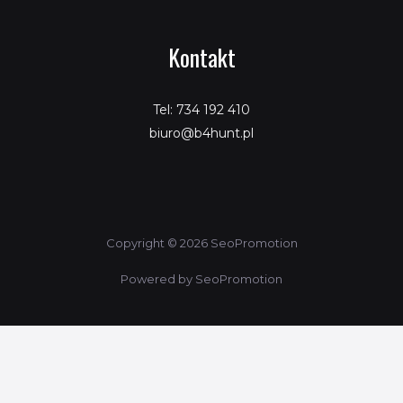
Kontakt
Tel: 734 192 410
biuro@b4hunt.pl
Copyright © 2026 SeoPromotion
Powered by SeoPromotion
Ta strona korzysta z ciasteczek aby świadczyć usługi na
najwyższym poziomie. Dalsze korzystanie ze strony oznacza, że
zgadzasz się na ich użycie.
ZGODA