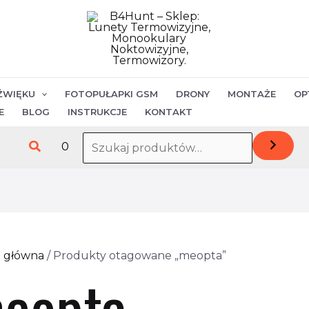
Posortowane
według
najnowszych
ŹWIĘKU
FOTOPUŁAPKI GSM
DRONY
MONTAŻE
OP
E
BLOG
INSTRUKCJE
KONTAKT
Szukaj
0
a główna
/ Produkty otagowane „meopta”
eopta