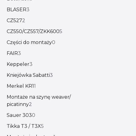
BLASER
3
CZ527
2
CZ550/CZ557/ZKK600
5
Części do montaży
0
FAIR
3
Keppeler
3
Kniejówka Sabatti
3
Merkel KR1
1
Montaże na szynę weaver/
picatinny
2
Sauer 303
0
Tikka T3 / T3X
5