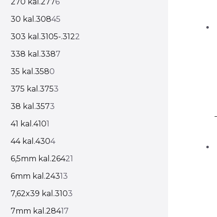
270 kal.277
6
30 kal.308
45
303 kal.3105-.312
2
338 kal.338
7
35 kal.358
0
375 kal.375
3
38 kal.357
3
41 kal.410
1
44 kal.430
4
6,5mm kal.264
21
6mm kal.243
13
7,62x39 kal.310
3
7mm kal.284
17