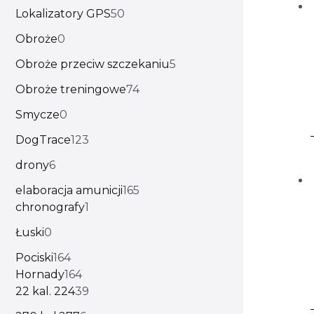
Lokalizatory GPS
50
Obroże
0
Obroże przeciw szczekaniu
5
Obroże treningowe
74
Smycze
0
DogTrace
123
drony
6
elaboracja amunicji
165
chronografy
1
Łuski
0
Pociski
164
Hornady
164
22 kal. 224
39