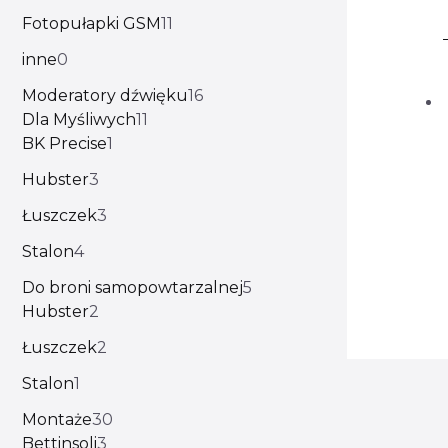
Fotopułapki GSM
11
inne
0
Moderatory dźwięku
16
Dla Myśliwych
11
BK Precise
1
Hubster
3
Łuszczek
3
Stalon
4
Do broni samopowtarzalnej
5
Hubster
2
Łuszczek
2
Stalon
1
Montaże
30
Bettinsoli
3