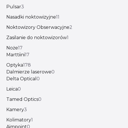
Pulsar
3
Nasadki noktowizyjne
11
Noktowizory Obserwacyjne
2
Zasilanie do noktowizorów
1
Noże
17
Marttiini
17
Optyka
178
Dalmierze laserowe
0
Delta Optical
0
Leica
0
Tamed Optics
0
Kamery
3
Kolimatory
1
Aimpoint
0