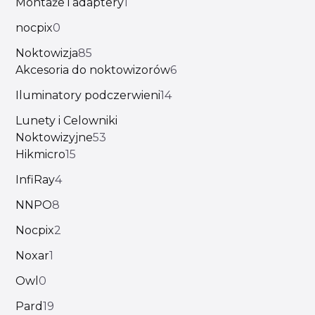
Montaże i adaptery
1
nocpix
0
Noktowizja
85
Akcesoria do noktowizorów
6
Iluminatory podczerwieni
14
Lunety i Celowniki
Noktowizyjne
53
Hikmicro
15
InfiRay
4
NNPO
8
Nocpix
2
Noxar
1
Owl
0
Pard
19