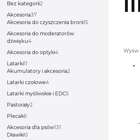
Bez kategorii
2
Akcesoria
37
Akcesoria do czyszczenia broni
15
Akcesoria do moderatorów
dźwięku
4
Wyświe
Akcesoria do optyki
4
Latarki
11
Akumulatory i akcesoria
2
Latarki czołowe
4
Latarki myśliwskie i EDC
5
Pastorały
2
Plecaki
1
Akcesoria dla psów
131
Dławiki
0