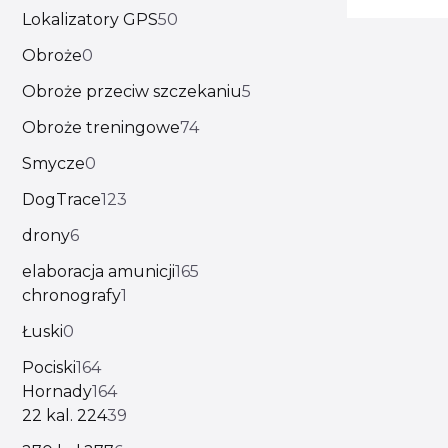
Lokalizatory GPS
50
Obroże
0
Obroże przeciw szczekaniu
5
Obroże treningowe
74
Smycze
0
DogTrace
123
drony
6
elaboracja amunicji
165
chronografy
1
Łuski
0
Pociski
164
Hornady
164
22 kal. 224
39