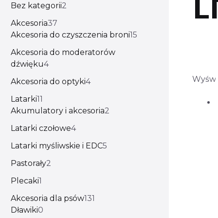
Bez kategorii
2
Akcesoria
37
Akcesoria do czyszczenia broni
15
Akcesoria do moderatorów
dźwięku
4
Wyświ
Akcesoria do optyki
4
Latarki
11
Akumulatory i akcesoria
2
Latarki czołowe
4
Latarki myśliwskie i EDC
5
Pastorały
2
Plecaki
1
Akcesoria dla psów
131
Dławiki
0