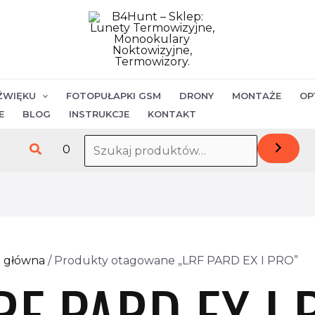
ŹWIĘKU
FOTOPUŁAPKI GSM
DRONY
MONTAŻE
OP
E
BLOG
INSTRUKCJE
KONTAKT
Szukaj
0
a główna
/ Produkty otagowane „LRF PARD EX I PRO”
RF PARD EX I 