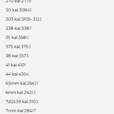
270 kal.277
6
30 kal.308
45
303 kal.3105-.312
2
338 kal.338
7
35 kal.358
0
375 kal.375
3
38 kal.357
3
41 kal.410
1
44 kal.430
4
6,5mm kal.264
21
6mm kal.243
13
7,62x39 kal.310
3
7mm kal.284
17