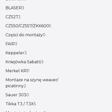
BLASER
3
CZ527
2
CZ550/CZ557/ZKK600
5
Części do montaży
0
FAIR
3
Keppeler
3
Kniejówka Sabatti
3
Merkel KR1
1
Montaże na szynę weaver/
picatinny
2
Sauer 303
0
Tikka T3 / T3X
5