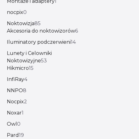
Montaże i adaptery
1
nocpix
0
Noktowizja
85
Akcesoria do noktowizorów
6
Iluminatory podczerwieni
14
Lunety i Celowniki
Noktowizyjne
53
Hikmicro
15
InfiRay
4
NNPO
8
Nocpix
2
Noxar
1
Owl
0
Pard
19