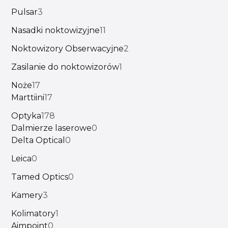
Pulsar
3
Nasadki noktowizyjne
11
Noktowizory Obserwacyjne
2
Zasilanie do noktowizorów
1
Noże
17
Marttiini
17
Optyka
178
Dalmierze laserowe
0
Delta Optical
0
Leica
0
Tamed Optics
0
Kamery
3
Kolimatory
1
Aimpoint
0