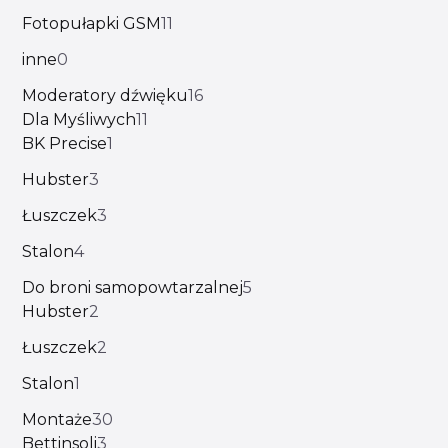
Fotopułapki GSM
11
inne
0
Moderatory dźwięku
16
Dla Myśliwych
11
BK Precise
1
Hubster
3
Łuszczek
3
Stalon
4
Do broni samopowtarzalnej
5
Hubster
2
Łuszczek
2
Stalon
1
Montaże
30
Bettinsoli
3