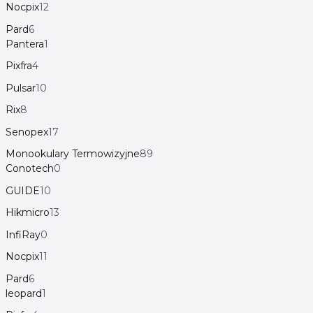
Nocpix
12
Pard
6
Pantera
1
Pixfra
4
Pulsar
10
Rix
8
Senopex
17
Monookulary Termowizyjne
89
Conotech
0
GUIDE
10
Hikmicro
13
InfiRay
0
Nocpix
11
Pard
6
leopard
1