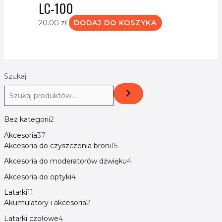
LC-100
20.00
zł
DODAJ DO KOSZYKA
Szukaj
Bez kategorii
2
Akcesoria
37
Akcesoria do czyszczenia broni
15
Akcesoria do moderatorów dźwięku
4
Akcesoria do optyki
4
Latarki
11
Akumulatory i akcesoria
2
Latarki czołowe
4