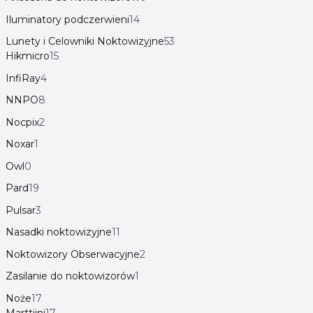
Iluminatory podczerwieni
14
Lunety i Celowniki Noktowizyjne
53
Hikmicro
15
InfiRay
4
NNPO
8
Nocpix
2
Noxar
1
Owl
0
Pard
19
Pulsar
3
Nasadki noktowizyjne
11
Noktowizory Obserwacyjne
2
Zasilanie do noktowizorów
1
Noże
17
Marttiini
17