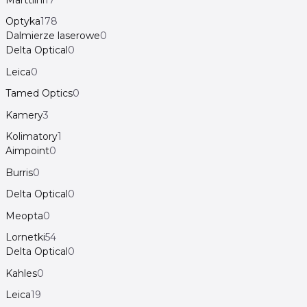
Optyka
178
Dalmierze laserowe
0
Delta Optical
0
Leica
0
Tamed Optics
0
Kamery
3
Kolimatory
1
Aimpoint
0
Burris
0
Delta Optical
0
Meopta
0
Lornetki
54
Delta Optical
0
Kahles
0
Leica
19