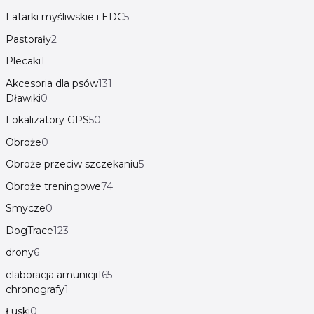
Latarki myśliwskie i EDC
5
Pastorały
2
Plecaki
1
Akcesoria dla psów
131
Dławiki
0
Lokalizatory GPS
50
Obroże
0
Obroże przeciw szczekaniu
5
Obroże treningowe
74
Smycze
0
DogTrace
123
drony
6
elaboracja amunicji
165
chronografy
1
Łuski
0