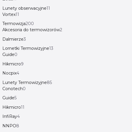
Lunety obserwacyjne
11
Vortex
11
Termowizja
200
Akcesoria do termowizorów
2
Dalmierze
3
Lornetki Termowizyjne
13
Guide
0
Hikmicro
9
Nocpix
4
Lunety Termowizyjne
85
Conotech
0
Guide
5
Hikmicro
11
InfiRay
4
NNPO
8