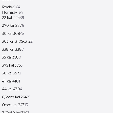
Pociski
164
Hornady
164
22 kal. 224
39
270 kal.277
6
30 kal.308
45
303 kal.3105-.312
2
338 kal.338
7
35 kal.358
0
375 kal.375
3
38 kal.357
3
41 kal.410
1
44 kal.430
4
6,5mm kal.264
21
6mm kal.243
13
7,62x39 kal.310
3