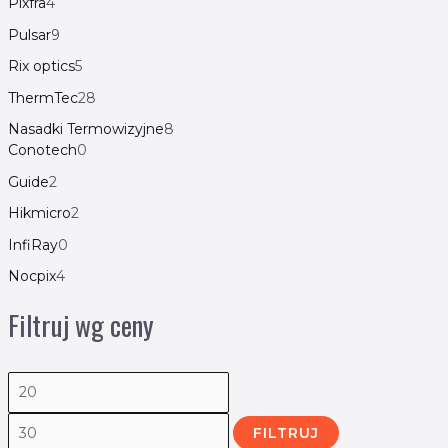
Pixfra
4
Pulsar
9
Rix optics
5
ThermTec
28
Nasadki Termowizyjne
8
Conotech
0
Guide
2
Hikmicro
2
InfiRay
0
Nocpix
4
Filtruj wg ceny
FILTRUJ