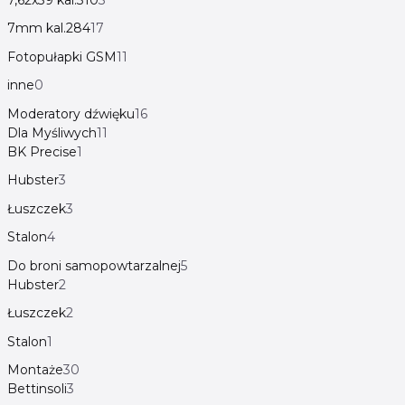
7mm kal.284
17
Fotopułapki GSM
11
inne
0
Moderatory dźwięku
16
Dla Myśliwych
11
BK Precise
1
Hubster
3
Łuszczek
3
Stalon
4
Do broni samopowtarzalnej
5
Hubster
2
Łuszczek
2
Stalon
1
Montaże
30
Bettinsoli
3