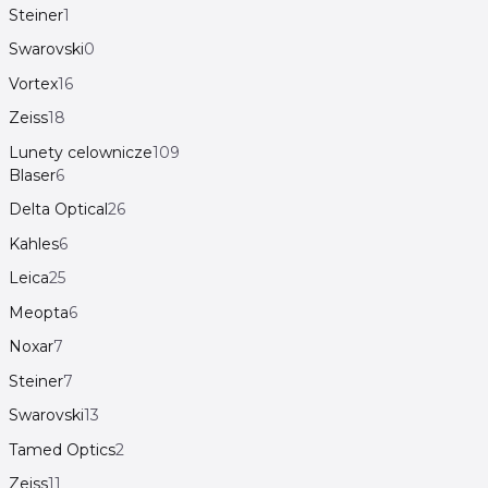
Steiner
1
Swarovski
0
Vortex
16
Zeiss
18
Lunety celownicze
109
Blaser
6
Delta Optical
26
Kahles
6
Leica
25
Meopta
6
Noxar
7
Steiner
7
Swarovski
13
Tamed Optics
2
Zeiss
11