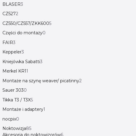
BLASER
3
CZ527
2
CZ550/CZ557/ZKK600
5
Części do montaży
0
FAIR
3
Keppeler
3
Kniejówka Sabatti
3
Merkel KR1
1
Montaże na szynę weaver/ picatinny
2
Sauer 303
0
Tikka T3 / T3X
5
Montaże i adaptery
1
nocpix
0
Noktowizja
85
Akcesoria do noktowizorów
6