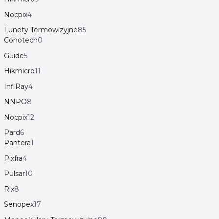
Nocpix
4
Lunety Termowizyjne
85
Conotech
0
Guide
5
Hikmicro
11
InfiRay
4
NNPO
8
Nocpix
12
Pard
6
Pantera
1
Pixfra
4
Pulsar
10
Rix
8
Senopex
17