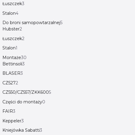
Łuszczek
3
Stalon
4
Do broni samopowtarzalnej
5
Hubster
2
Łuszczek
2
Stalon
1
Montaże
30
Bettinsoli
3
BLASER
3
CZ527
2
CZ550/CZ557/ZKK600
5
Części do montaży
0
FAIR
3
Keppeler
3
Kniejówka Sabatti
3