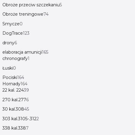
Obroże przeciw szczekaniu
5
Obroże treningowe
74
Smycze
0
DogTrace
123
drony
6
elaboracja amunicji
165
chronografy
1
Łuski
0
Pociski
164
Hornady
164
22 kal. 224
39
270 kal.277
6
30 kal.308
45
303 kal.3105-.312
2
338 kal.338
7