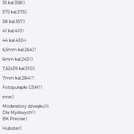
35 kal.358
0
375 kal.375
3
38 kal.357
3
41 kal.410
1
44 kal.430
4
6,5mm kal.264
21
6mm kal.243
13
7,62x39 kal.310
3
7mm kal.284
17
Fotopułapki GSM
11
inne
0
Moderatory dźwięku
16
Dla Myśliwych
11
BK Precise
1
Hubster
3