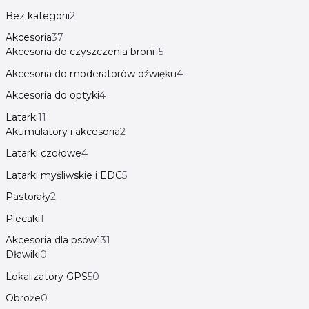
Bez kategorii
2
Akcesoria
37
Akcesoria do czyszczenia broni
15
Akcesoria do moderatorów dźwięku
4
Akcesoria do optyki
4
Latarki
11
Akumulatory i akcesoria
2
Latarki czołowe
4
Latarki myśliwskie i EDC
5
Pastorały
2
Plecaki
1
Akcesoria dla psów
131
Dławiki
0
Lokalizatory GPS
50
Obroże
0