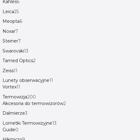
Kahles
6
Leica
25
Meopta
6
Noxar
7
Steiner
7
Swarovski
13
Tamed Optics
2
Zeiss
11
Lunety obserwacyjne
11
Vortex
11
Termowizja
200
Akcesoria do termowizorów
2
Dalmierze
3
Lornetki Termowizyjne
13
Guide
0
Hikmicro
9