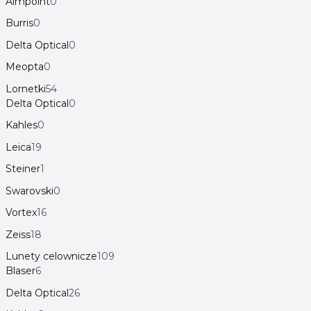
Aimpoint
0
Burris
0
Delta Optical
0
Meopta
0
Lornetki
54
Delta Optical
0
Kahles
0
Leica
19
Steiner
1
Swarovski
0
Vortex
16
Zeiss
18
Lunety celownicze
109
Blaser
6
Delta Optical
26