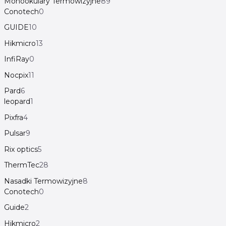
Monookulary Termowizyjne
89
Conotech
0
GUIDE
10
Hikmicro
13
InfiRay
0
Nocpix
11
Pard
6
leopard
1
Pixfra
4
Pulsar
9
Rix optics
5
ThermTec
28
Nasadki Termowizyjne
8
Conotech
0
Guide
2
Hikmicro
2