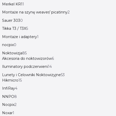
Merkel KR1
1
Montaże na szynę weaver/ picatinny
2
Sauer 303
0
Tikka T3 / T3X
5
Montaże i adaptery
1
nocpix
0
Noktowizja
85
Akcesoria do noktowizorów
6
Iluminatory podczerwieni
14
Lunety i Celowniki Noktowizyjne
53
Hikmicro
15
InfiRay
4
NNPO
8
Nocpix
2
Noxar
1