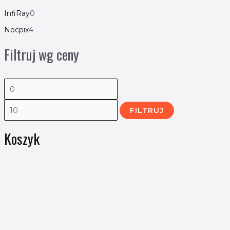
InfiRay
0
Nocpix
4
Filtruj wg ceny
FILTRUJ
Koszyk