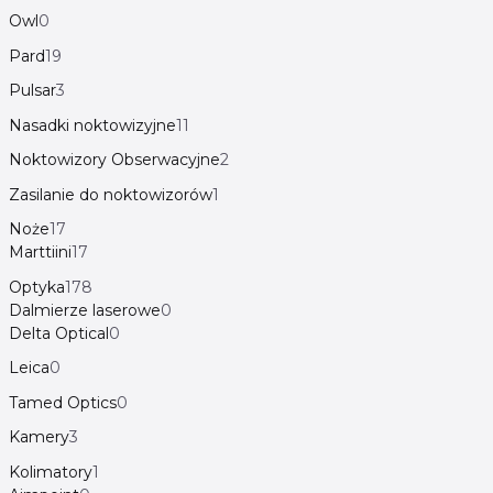
Owl
0
Pard
19
Pulsar
3
Nasadki noktowizyjne
11
Noktowizory Obserwacyjne
2
Zasilanie do noktowizorów
1
Noże
17
Marttiini
17
Optyka
178
Dalmierze laserowe
0
Delta Optical
0
Leica
0
Tamed Optics
0
Kamery
3
Kolimatory
1