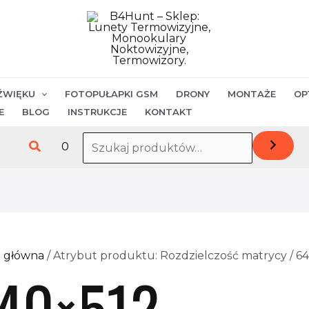
ŹWIĘKU
FOTOPUŁAPKI GSM
DRONY
MONTAŻE
OP
E
BLOG
INSTRUKCJE
KONTAKT
Szukaj
0
a główna
/ Atrybut produktu: Rozdzielczość matrycy / 6
40×512