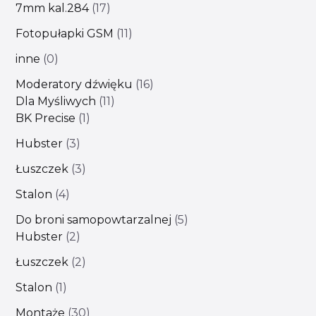
7mm kal.284
17
Fotopułapki GSM
11
inne
0
Moderatory dźwięku
16
Dla Myśliwych
11
BK Precise
1
Hubster
3
Łuszczek
3
Stalon
4
Do broni samopowtarzalnej
5
Hubster
2
Łuszczek
2
Stalon
1
Montaże
30