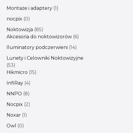
Montaże i adaptery
1
nocpix
0
Noktowizja
85
Akcesoria do noktowizorów
6
Iluminatory podczerwieni
14
Lunety i Celowniki Noktowizyjne
53
Hikmicro
15
InfiRay
4
NNPO
8
Nocpix
2
Noxar
1
Owl
0