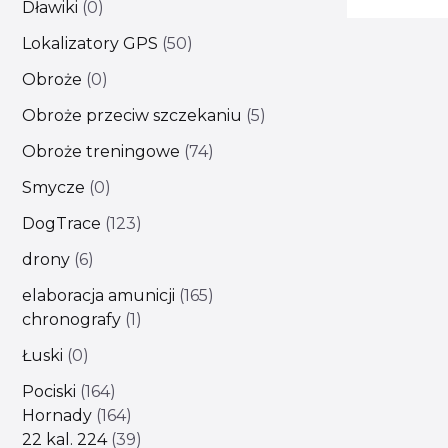
Dławiki
0
Lokalizatory GPS
50
Obroże
0
Obroże przeciw szczekaniu
5
Obroże treningowe
74
Smycze
0
DogTrace
123
drony
6
elaboracja amunicji
165
chronografy
1
Łuski
0
Pociski
164
Hornady
164
22 kal. 224
39