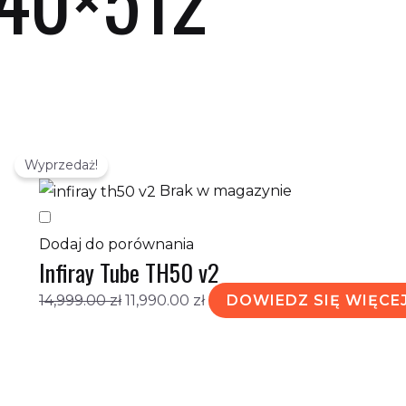
Pierwotna
Aktualna
etlanie jednego wyniku
Wyprzedaż!
cena
cena
Brak w magazynie
wynosiła:
wynosi:
14,999.00 zł.
11,990.00 zł.
Dodaj do porównania
Infiray Tube TH50 v2
14,999.00
zł
11,990.00
zł
DOWIEDZ SIĘ WIĘCE