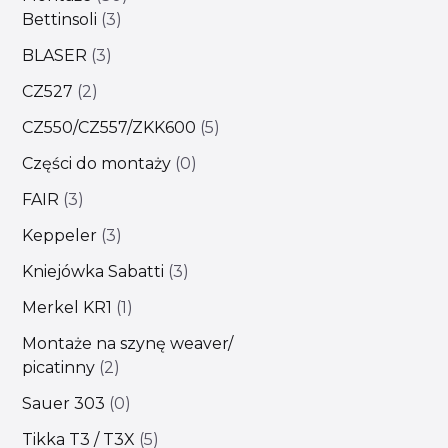
Bettinsoli
3
BLASER
3
CZ527
2
CZ550/CZ557/ZKK600
5
Części do montaży
0
FAIR
3
Keppeler
3
Kniejówka Sabatti
3
Merkel KR1
1
Montaże na szynę weaver/
picatinny
2
Sauer 303
0
Tikka T3 / T3X
5