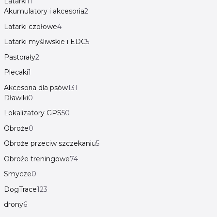
Latarki
11
Akumulatory i akcesoria
2
Latarki czołowe
4
Latarki myśliwskie i EDC
5
Pastorały
2
Plecaki
1
Akcesoria dla psów
131
Dławiki
0
Lokalizatory GPS
50
Obroże
0
Obroże przeciw szczekaniu
5
Obroże treningowe
74
Smycze
0
DogTrace
123
drony
6