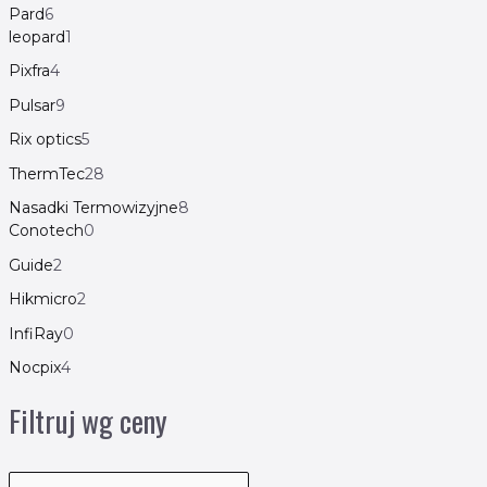
Pard
6
leopard
1
Pixfra
4
Pulsar
9
Rix optics
5
ThermTec
28
Nasadki Termowizyjne
8
Conotech
0
Guide
2
Hikmicro
2
InfiRay
0
Nocpix
4
Filtruj wg ceny