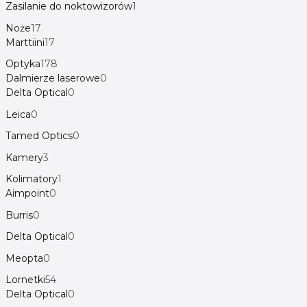
Zasilanie do noktowizorów
1
Noże
17
Marttiini
17
Optyka
178
Dalmierze laserowe
0
Delta Optical
0
Leica
0
Tamed Optics
0
Kamery
3
Kolimatory
1
Aimpoint
0
Burris
0
Delta Optical
0
Meopta
0
Lornetki
54
Delta Optical
0