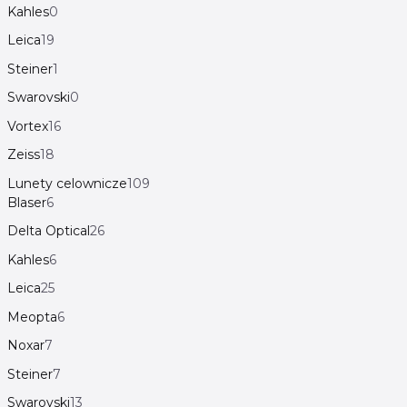
Kahles
0
Leica
19
Steiner
1
Swarovski
0
Vortex
16
Zeiss
18
Lunety celownicze
109
Blaser
6
Delta Optical
26
Kahles
6
Leica
25
Meopta
6
Noxar
7
Steiner
7
Swarovski
13