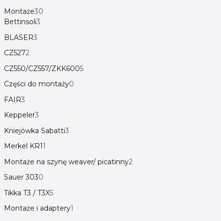
Montaże
30
Bettinsoli
3
BLASER
3
CZ527
2
CZ550/CZ557/ZKK600
5
Części do montaży
0
FAIR
3
Keppeler
3
Kniejówka Sabatti
3
Merkel KR1
1
Montaże na szynę weaver/ picatinny
2
Sauer 303
0
Tikka T3 / T3X
5
Montaże i adaptery
1