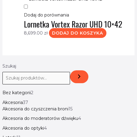
Dodaj do porównania
Lornetka Vortex Razor UHD 10×42
8,699.00
zł
DODAJ DO KOSZYKA
Szukaj
Bez kategorii
2
Akcesoria
37
Akcesoria do czyszczenia broni
15
Akcesoria do moderatorów dźwięku
4
Akcesoria do optyki
4