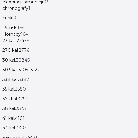
elaboracja amunicji
165
chronografy
1
Łuski
0
Pociski
164
Hornady
164
22 kal. 224
39
270 kal.277
6
30 kal.308
45
303 kal.3105-.312
2
338 kal.338
7
35 kal.358
0
375 kal.375
3
38 kal.357
3
41 kal.410
1
44 kal.430
4
6,5mm kal.264
21