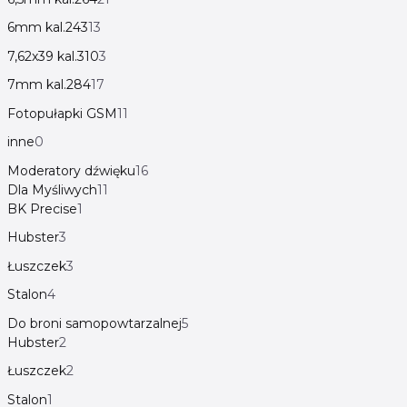
6mm kal.243
13
7,62x39 kal.310
3
7mm kal.284
17
Fotopułapki GSM
11
inne
0
Moderatory dźwięku
16
Dla Myśliwych
11
BK Precise
1
Hubster
3
Łuszczek
3
Stalon
4
Do broni samopowtarzalnej
5
Hubster
2
Łuszczek
2
Stalon
1