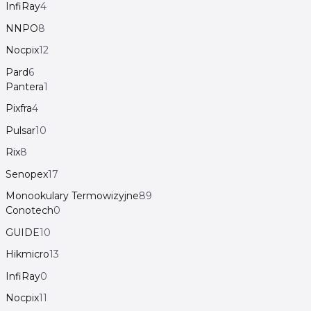
InfiRay
4
NNPO
8
Nocpix
12
Pard
6
Pantera
1
Pixfra
4
Pulsar
10
Rix
8
Senopex
17
Monookulary Termowizyjne
89
Conotech
0
GUIDE
10
Hikmicro
13
InfiRay
0
Nocpix
11