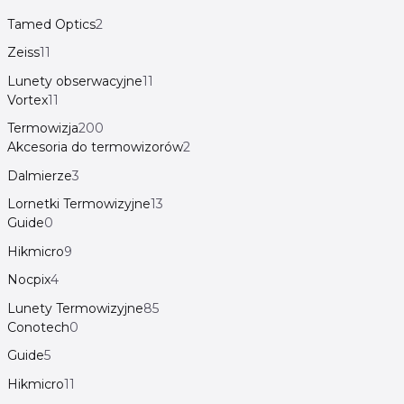
Tamed Optics
2
Zeiss
11
Lunety obserwacyjne
11
Vortex
11
Termowizja
200
Akcesoria do termowizorów
2
Dalmierze
3
Lornetki Termowizyjne
13
Guide
0
Hikmicro
9
Nocpix
4
Lunety Termowizyjne
85
Conotech
0
Guide
5
Hikmicro
11