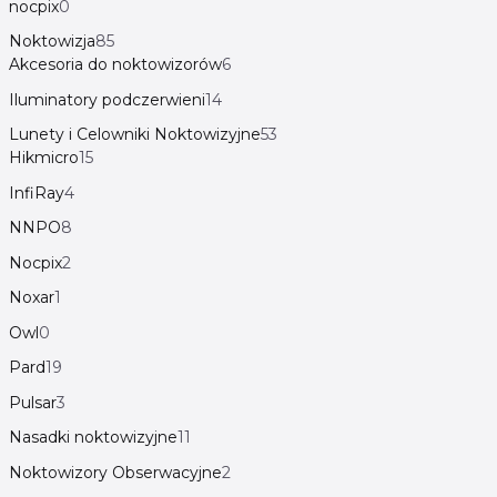
nocpix
0
Noktowizja
85
Akcesoria do noktowizorów
6
Iluminatory podczerwieni
14
Lunety i Celowniki Noktowizyjne
53
Hikmicro
15
InfiRay
4
NNPO
8
Nocpix
2
Noxar
1
Owl
0
Pard
19
Pulsar
3
Nasadki noktowizyjne
11
Noktowizory Obserwacyjne
2