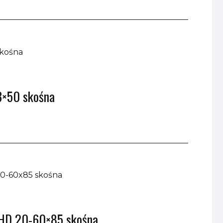
3×50 skośna
 HD 20-60×85 skośna