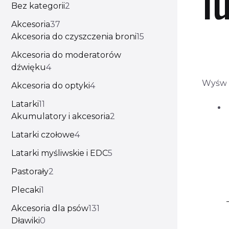
Bez kategorii
2
Akcesoria
37
Akcesoria do czyszczenia broni
15
Akcesoria do moderatorów
dźwięku
4
Wyświe
Akcesoria do optyki
4
Latarki
11
Akumulatory i akcesoria
2
Latarki czołowe
4
Latarki myśliwskie i EDC
5
Pastorały
2
Plecaki
1
Akcesoria dla psów
131
Dławiki
0