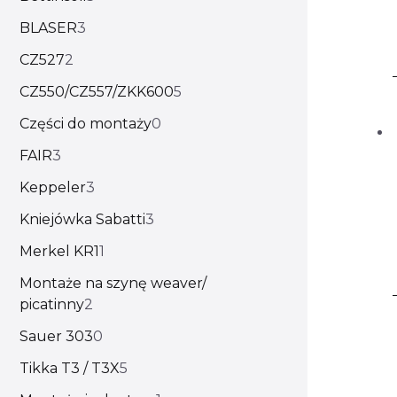
BLASER
3
CZ527
2
CZ550/CZ557/ZKK600
5
Części do montaży
0
FAIR
3
Keppeler
3
Kniejówka Sabatti
3
Merkel KR1
1
Montaże na szynę weaver/
picatinny
2
Sauer 303
0
Tikka T3 / T3X
5