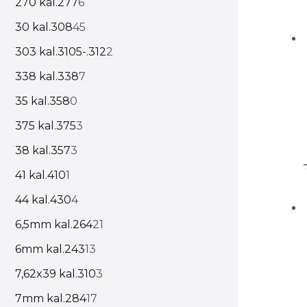
270 kal.277
6
30 kal.308
45
303 kal.3105-.312
2
338 kal.338
7
35 kal.358
0
375 kal.375
3
38 kal.357
3
41 kal.410
1
44 kal.430
4
6,5mm kal.264
21
6mm kal.243
13
7,62x39 kal.310
3
7mm kal.284
17