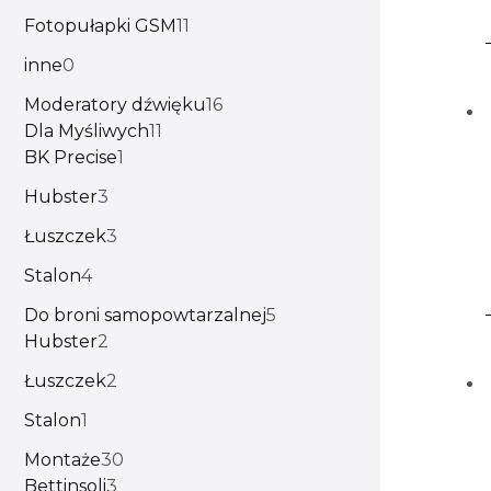
Fotopułapki GSM
11
inne
0
Moderatory dźwięku
16
Dla Myśliwych
11
BK Precise
1
Hubster
3
Łuszczek
3
Stalon
4
Do broni samopowtarzalnej
5
Hubster
2
Łuszczek
2
Stalon
1
Montaże
30
Bettinsoli
3