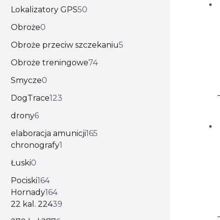
Lokalizatory GPS
50
Obroże
0
Obroże przeciw szczekaniu
5
Obroże treningowe
74
Smycze
0
DogTrace
123
drony
6
elaboracja amunicji
165
chronografy
1
Łuski
0
Pociski
164
Hornady
164
22 kal. 224
39