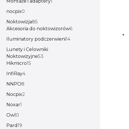
Montaże i adaptery
1
nocpix
0
Noktowizja
85
Akcesoria do noktowizorów
6
Iluminatory podczerwieni
14
Lunety i Celowniki
Noktowizyjne
53
Hikmicro
15
InfiRay
4
NNPO
8
Nocpix
2
Noxar
1
Owl
0
Pard
19