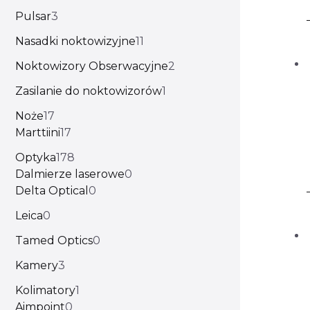
Pulsar
3
Nasadki noktowizyjne
11
Noktowizory Obserwacyjne
2
Zasilanie do noktowizorów
1
Noże
17
Marttiini
17
Optyka
178
Dalmierze laserowe
0
Delta Optical
0
Leica
0
Tamed Optics
0
Kamery
3
Kolimatory
1
Aimpoint
0