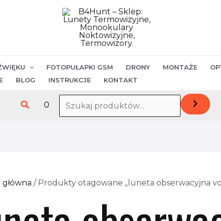
Posortowane
według
najnowszych
ŹWIĘKU
FOTOPUŁAPKI GSM
DRONY
MONTAŻE
OP
E
BLOG
INSTRUKCJE
KONTAKT
Szukaj
0
a główna
/ Produkty otagowane „luneta obserwacyjna vo
uneta obserwac